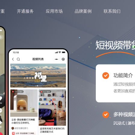
方案
开通服务
应用市场
品牌案例
联系我们
满足用户碎片化学习需求 多维度沉淀粉丝，提升用户粘性
线上线下门店信息一体化 门店独立盘点库存 + 定价 会员身份与权益统一管理
现场互动+实物演示 通过在线答疑，增强用户信任 加速购买决策，提升购买转化