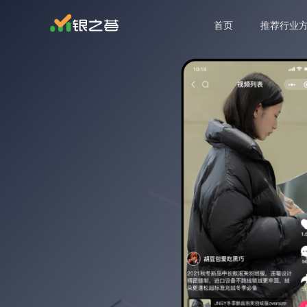
首页
推荐行业
基于微信的生态圈用户流量 建立去中心化的电商体系 让平台更快的传播拓客，吸引用户
为会员提供线上预订酒店客房功能 提高酒店管理效率，助力精准营销
通过短视频挂载商品的形式带动销售，让消费者更加直观的了解商品
从流量到销量，构建视频号运营前中后完整营销路径，解决引流、推广涨粉、流量变现各环节难题