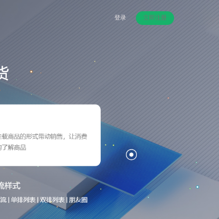
登录
立即注册
既要多卖货，也要好卖货 帮助传统批发行业进行模式升级
灵活发放礼品卡，促进精准高效传播推广，实现老客带新，推动用户消费
集团购、电商零售、批发于一体，打造自营+招商入驻的大型电商平台 「类似京东、天猫的经营模式」